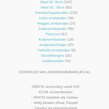
producten
247
Maat M: 16cm
247
83
producten
Maat XL: 19cm
83
producten
225
Vriendschapsbandjes
225
29
producten
Leren armbanden
29
producten
21
Reggae armbandjes
21
56
producten
Zeilersarmbanden
56
47
producten
Paracord
47
producten
24
Kralenarmbanden
24
57
producten
Jongenskettingen
57
producten
9
Traktatie armbandjes
9
20
producten
Sleutelhangers
20
14
producten
Cadeauzakjes
14
producten
VOORDELEN VAN JONGENSARMBANDJES.NL:
- GRATIS verzending vanaf €20
- €2,99 verzendkosten
- GRATIS inpakken als cadeau
- Veilig betalen (iDeal, Paypal)
- Zending als brievenbuspost