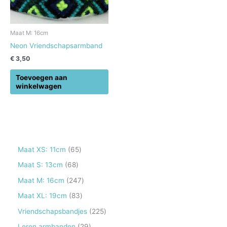
Maat M: 16cm
Neon Vriendschapsarmband
€
3,50
Toevoegen aan
winkelwagen
6
Maat XS: 11cm
65
5
6
Maat S: 13cm
68
p
8
2
Maat M: 16cm
247
r
p
4
8
Maat XL: 19cm
83
o
r
7
3
2
Vriendschapsbandjes
225
d
o
p
p
2
2
Leren armbanden
29