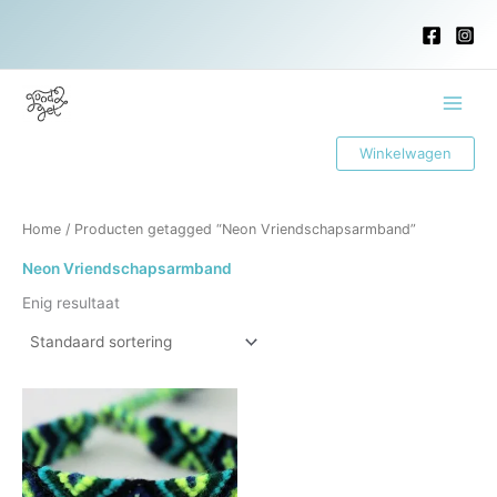
Ga
naar
de
inhoud
Main
Winkelwagen
Menu
Home
/ Producten getagged “Neon Vriendschapsarmband”
Neon Vriendschapsarmband
Enig resultaat