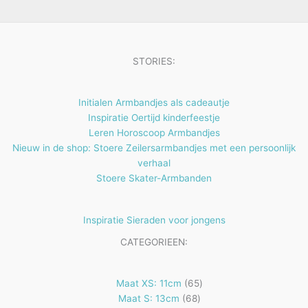
e
t
n
e
n
STORIES:
Initialen Armbandjes als cadeautje
Inspiratie Oertijd kinderfeestje
Leren Horoscoop Armbandjes
Nieuw in de shop: Stoere Zeilersarmbandjes met een persoonlijk
verhaal
Stoere Skater-Armbanden
Inspiratie Sieraden voor jongens
CATEGORIEEN:
65
Maat XS: 11cm
65
68
producten
Maat S: 13cm
68