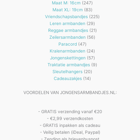
producten
247
Maat M: 16cm
247
83
producten
Maat XL: 19cm
83
producten
225
Vriendschapsbandjes
225
29
producten
Leren armbanden
29
producten
21
Reggae armbandjes
21
56
producten
Zeilersarmbanden
56
47
producten
Paracord
47
producten
24
Kralenarmbanden
24
57
producten
Jongenskettingen
57
producten
9
Traktatie armbandjes
9
20
producten
Sleutelhangers
20
14
producten
Cadeauzakjes
14
producten
VOORDELEN VAN JONGENSARMBANDJES.NL:
- GRATIS verzending vanaf €20
- €2,99 verzendkosten
- GRATIS inpakken als cadeau
- Veilig betalen (iDeal, Paypal)
- Zending als brievenbuspost