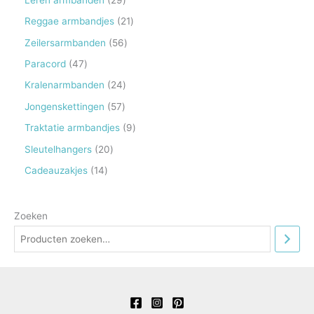
u
d
r
r
5
9
2
Reggae armbandjes
21
c
u
o
o
p
p
1
5
Zeilersarmbanden
56
t
c
d
d
r
r
p
6
e
4
Paracord
47
t
u
u
o
o
r
p
n
7
e
2
Kralenarmbanden
24
c
c
d
d
o
r
p
n
4
t
5
Jongenskettingen
57
t
u
u
d
o
r
p
e
7
e
9
Traktatie armbandjes
9
c
c
u
d
o
r
n
p
n
p
t
2
Sleutelhangers
20
t
c
u
d
o
r
r
e
0
e
1
Cadeauzakjes
14
t
c
u
d
o
o
n
p
n
4
e
t
c
u
d
d
r
p
n
e
t
Zoeken
c
u
u
o
r
n
e
t
c
c
d
o
n
e
t
t
u
d
n
e
e
c
u
n
n
t
c