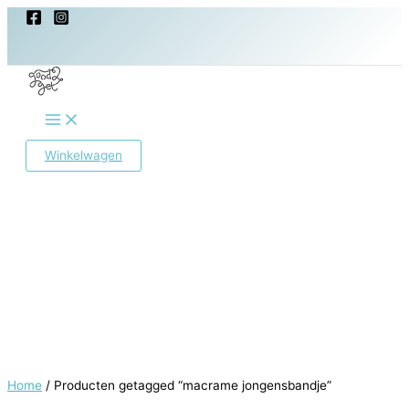
Ga
naar
de
inhoud
Main
Menu
Winkelwagen
Home
/ Producten getagged “macrame jongensbandje”