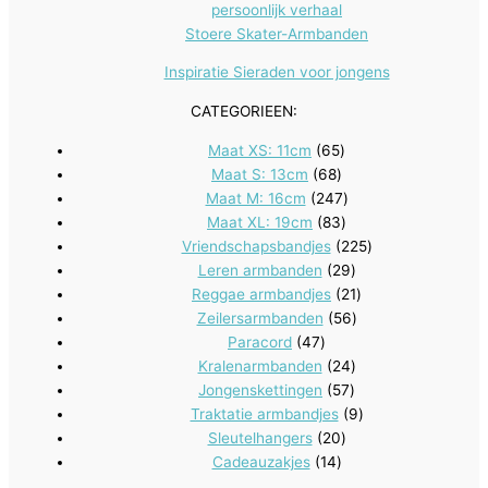
persoonlijk verhaal
Stoere Skater-Armbanden
Inspiratie Sieraden voor jongens
CATEGORIEEN:
65
Maat XS: 11cm
65
68
producten
Maat S: 13cm
68
producten
247
Maat M: 16cm
247
83
producten
Maat XL: 19cm
83
producten
225
Vriendschapsbandjes
225
29
producten
Leren armbanden
29
producten
21
Reggae armbandjes
21
56
producten
Zeilersarmbanden
56
47
producten
Paracord
47
producten
24
Kralenarmbanden
24
57
producten
Jongenskettingen
57
producten
9
Traktatie armbandjes
9
20
producten
Sleutelhangers
20
14
producten
Cadeauzakjes
14
producten