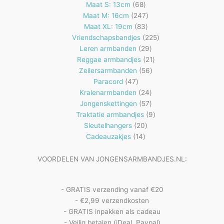
68
producten
Maat S: 13cm
68
producten
247
Maat M: 16cm
247
83
producten
Maat XL: 19cm
83
producten
225
Vriendschapsbandjes
225
29
producten
Leren armbanden
29
producten
21
Reggae armbandjes
21
56
producten
Zeilersarmbanden
56
47
producten
Paracord
47
producten
24
Kralenarmbanden
24
57
producten
Jongenskettingen
57
producten
9
Traktatie armbandjes
9
20
producten
Sleutelhangers
20
14
producten
Cadeauzakjes
14
producten
VOORDELEN VAN JONGENSARMBANDJES.NL:
- GRATIS verzending vanaf €20
- €2,99 verzendkosten
- GRATIS inpakken als cadeau
- Veilig betalen (iDeal, Paypal)