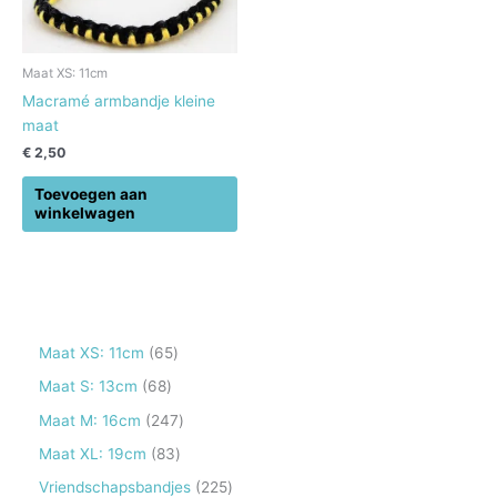
Maat XS: 11cm
Macramé armbandje kleine
maat
€
2,50
Toevoegen aan
winkelwagen
6
Maat XS: 11cm
65
5
6
Maat S: 13cm
68
p
8
2
Maat M: 16cm
247
r
p
4
8
Maat XL: 19cm
83
o
r
7
3
2
Vriendschapsbandjes
225