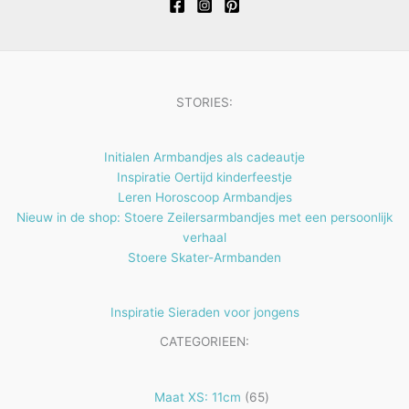
t
c
e
t
n
e
n
STORIES:
Initialen Armbandjes als cadeautje
Inspiratie Oertijd kinderfeestje
Leren Horoscoop Armbandjes
Nieuw in de shop: Stoere Zeilersarmbandjes met een persoonlijk
verhaal
Stoere Skater-Armbanden
Inspiratie Sieraden voor jongens
CATEGORIEEN:
65
Maat XS: 11cm
65