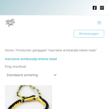
Ga
naar
de
inhoud
Main
Winkelwagen
Menu
Home
/ Producten getagged “macrame armbandje kleine maat”
macrame armbandje kleine maat
Enig resultaat