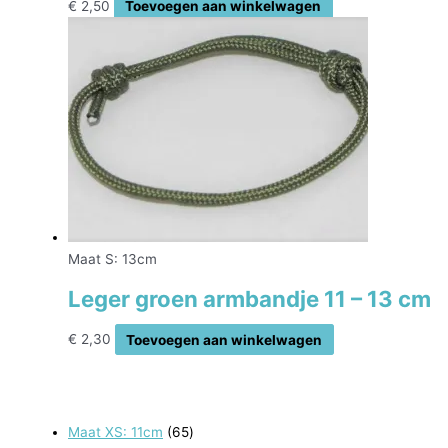
€
2,50
Toevoegen aan winkelwagen
Maat S: 13cm
Leger groen armbandje 11 – 13 cm
€
2,30
Toevoegen aan winkelwagen
6
Maat XS: 11cm
65