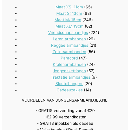
65
Maat XS: 11cm
65
68
producten
Maat S: 13cm
68
producten
246
Maat M: 16cm
246
82
producten
Maat XL: 19cm
82
producten
224
Vriendschapsbandjes
224
29
producten
Leren armbanden
29
producten
21
Reggae armbandjes
21
56
producten
Zeilersarmbanden
56
47
producten
Paracord
47
producten
24
Kralenarmbanden
24
57
producten
Jongenskettingen
57
producten
9
Traktatie armbandjes
9
20
producten
Sleutelhangers
20
14
producten
Cadeauzakjes
14
producten
VOORDELEN VAN JONGENSARMBANDJES.NL:
- GRATIS verzending vanaf €20
- €2,99 verzendkosten
- GRATIS inpakken als cadeau
- Veilig betalen (iDeal, Paypal)