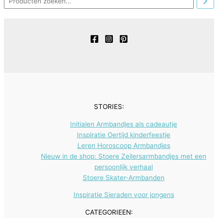
u
u
o
r
n
e
t
c
c
d
o
n
e
t
t
u
d
n
e
e
c
u
n
n
t
c
e
t
n
e
n
STORIES:
Initialen Armbandjes als cadeautje
Inspiratie Oertijd kinderfeestje
Leren Horoscoop Armbandjes
Nieuw in de shop: Stoere Zeilersarmbandjes met een
persoonlijk verhaal
Stoere Skater-Armbanden
Inspiratie Sieraden voor jongens
CATEGORIEEN: