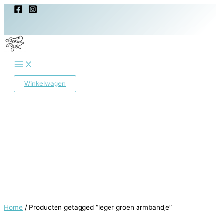
Ga
naar
de
inhoud
Main
Menu
Winkelwagen
Home
/ Producten getagged “leger groen armbandje”