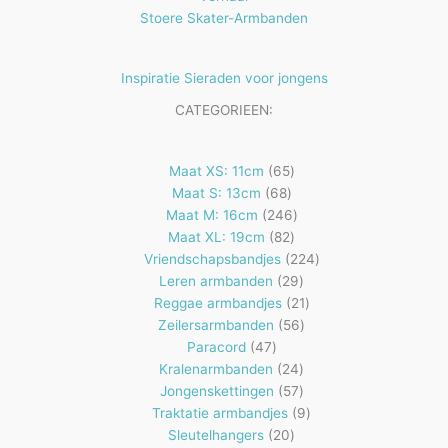
Stoere Skater-Armbanden
Inspiratie Sieraden voor jongens
CATEGORIEEN:
65
Maat XS: 11cm
65
68
producten
Maat S: 13cm
68
producten
246
Maat M: 16cm
246
82
producten
Maat XL: 19cm
82
producten
224
Vriendschapsbandjes
224
29
producten
Leren armbanden
29
producten
21
Reggae armbandjes
21
56
producten
Zeilersarmbanden
56
47
producten
Paracord
47
producten
24
Kralenarmbanden
24
57
producten
Jongenskettingen
57
producten
9
Traktatie armbandjes
9
20
producten
Sleutelhangers
20