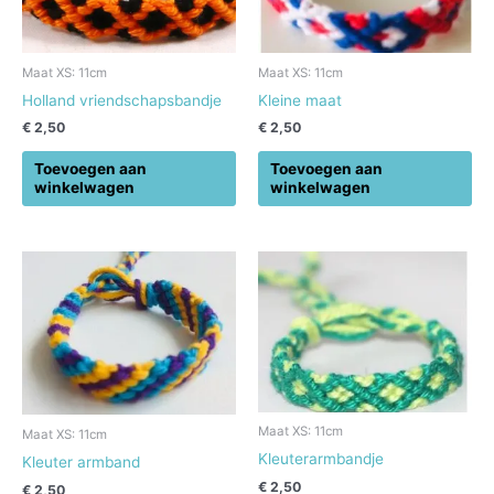
Maat XS: 11cm
Maat XS: 11cm
Holland vriendschapsbandje
Kleine maat
€
2,50
€
2,50
Toevoegen aan
Toevoegen aan
winkelwagen
winkelwagen
Maat XS: 11cm
Maat XS: 11cm
Kleuterarmbandje
Kleuter armband
€
2,50
€
2,50