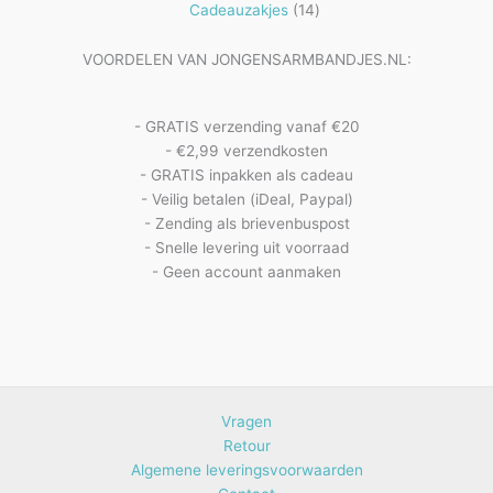
14
producten
Cadeauzakjes
14
producten
VOORDELEN VAN JONGENSARMBANDJES.NL:
- GRATIS verzending vanaf €20
- €2,99 verzendkosten
- GRATIS inpakken als cadeau
- Veilig betalen (iDeal, Paypal)
- Zending als brievenbuspost
- Snelle levering uit voorraad
- Geen account aanmaken
Vragen
Retour
Algemene leveringsvoorwaarden