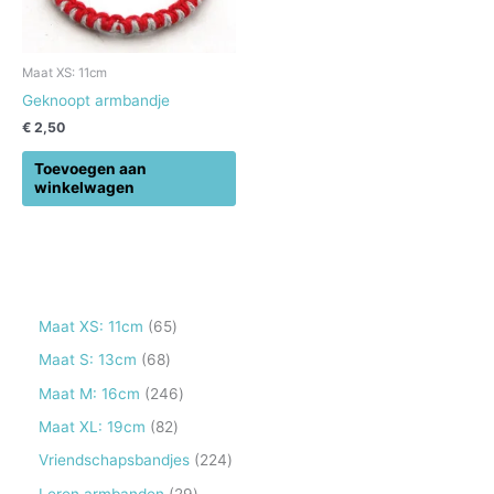
Maat XS: 11cm
Geknoopt armbandje
€
2,50
Toevoegen aan
winkelwagen
6
Maat XS: 11cm
65
5
6
Maat S: 13cm
68
p
8
2
Maat M: 16cm
246
r
p
4
8
Maat XL: 19cm
82
o
r
6
2
2
Vriendschapsbandjes
224
d
o
p
p
2
2
Leren armbanden
29