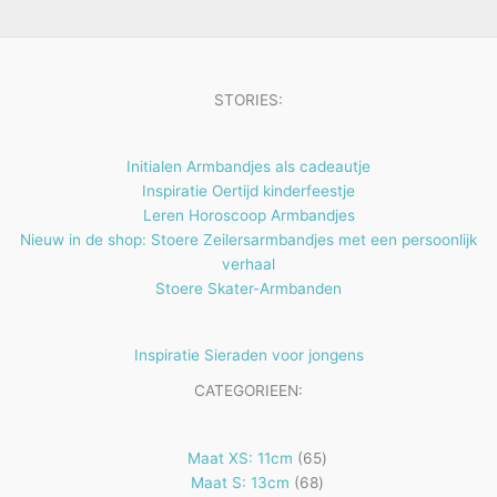
e
t
n
e
n
STORIES:
Initialen Armbandjes als cadeautje
Inspiratie Oertijd kinderfeestje
Leren Horoscoop Armbandjes
Nieuw in de shop: Stoere Zeilersarmbandjes met een persoonlijk
verhaal
Stoere Skater-Armbanden
Inspiratie Sieraden voor jongens
CATEGORIEEN:
65
Maat XS: 11cm
65
68
producten
Maat S: 13cm
68