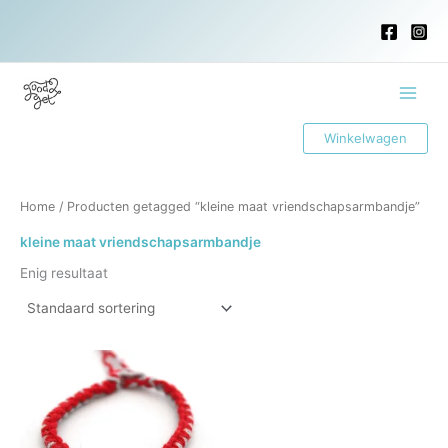
Ga
naar
de
inhoud
Main
Winkelwagen
Menu
Home
/ Producten getagged “kleine maat vriendschapsarmbandje”
kleine maat vriendschapsarmbandje
Enig resultaat