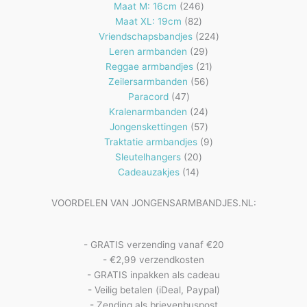
producten
246
Maat M: 16cm
246
82
producten
Maat XL: 19cm
82
producten
224
Vriendschapsbandjes
224
29
producten
Leren armbanden
29
producten
21
Reggae armbandjes
21
56
producten
Zeilersarmbanden
56
47
producten
Paracord
47
producten
24
Kralenarmbanden
24
57
producten
Jongenskettingen
57
producten
9
Traktatie armbandjes
9
20
producten
Sleutelhangers
20
14
producten
Cadeauzakjes
14
producten
VOORDELEN VAN JONGENSARMBANDJES.NL:
- GRATIS verzending vanaf €20
- €2,99 verzendkosten
- GRATIS inpakken als cadeau
- Veilig betalen (iDeal, Paypal)
- Zending als brievenbuspost