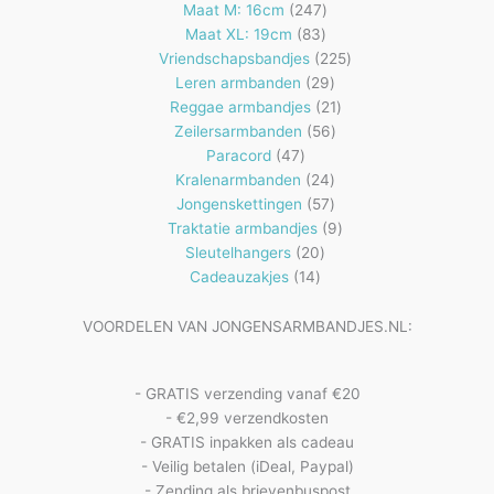
producten
247
Maat M: 16cm
247
83
producten
Maat XL: 19cm
83
producten
225
Vriendschapsbandjes
225
29
producten
Leren armbanden
29
producten
21
Reggae armbandjes
21
56
producten
Zeilersarmbanden
56
47
producten
Paracord
47
producten
24
Kralenarmbanden
24
57
producten
Jongenskettingen
57
producten
9
Traktatie armbandjes
9
20
producten
Sleutelhangers
20
14
producten
Cadeauzakjes
14
producten
VOORDELEN VAN JONGENSARMBANDJES.NL:
- GRATIS verzending vanaf €20
- €2,99 verzendkosten
- GRATIS inpakken als cadeau
- Veilig betalen (iDeal, Paypal)
- Zending als brievenbuspost