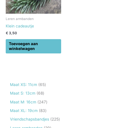
Leren armbanden
Klein cadeautje
€
3,50
Toevoegen aan
winkelwagen
6
Maat XS: 11cm
65
5
6
Maat S: 13cm
68
p
8
2
Maat M: 16cm
247
r
p
4
8
Maat XL: 19cm
83
o
r
7
3
2
Vriendschapsbandjes
225
d
o
p
p
2
2
Leren armbanden
29