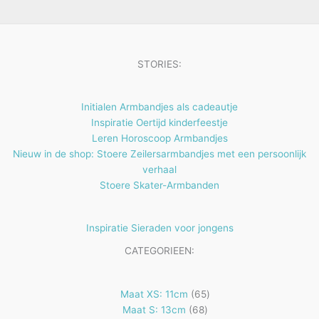
e
t
n
e
n
STORIES:
Initialen Armbandjes als cadeautje
Inspiratie Oertijd kinderfeestje
Leren Horoscoop Armbandjes
Nieuw in de shop: Stoere Zeilersarmbandjes met een persoonlijk
verhaal
Stoere Skater-Armbanden
Inspiratie Sieraden voor jongens
CATEGORIEEN:
65
Maat XS: 11cm
65
68
producten
Maat S: 13cm
68