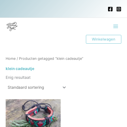
Ga
naar
de
inhoud
Main
Winkelwagen
Menu
Home
/ Producten getagged “klein cadeautje”
klein cadeautje
Enig resultaat