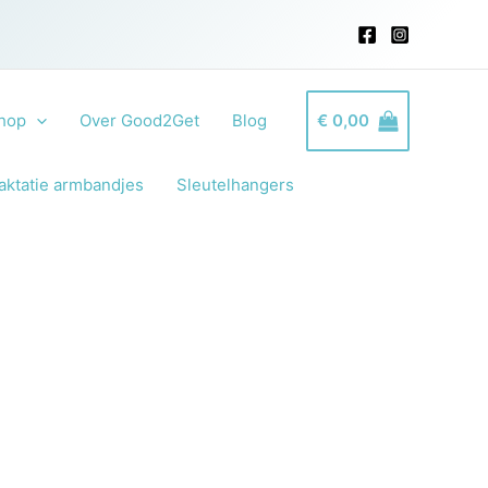
hop
Over Good2Get
Blog
€
0,00
aktatie armbandjes
Sleutelhangers