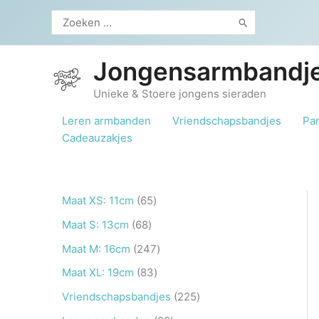
Ga
Zoeken
naar
naar:
de
inhoud
Jongensarmbandje
Unieke & Stoere jongens sieraden
Leren armbanden
Vriendschapsbandjes
Pa
Cadeauzakjes
6
Maat XS: 11cm
65
5
6
Maat S: 13cm
68
p
8
2
Maat M: 16cm
247
r
p
4
8
Maat XL: 19cm
83
o
r
7
3
2
Vriendschapsbandjes
225
d
o
p
p
2