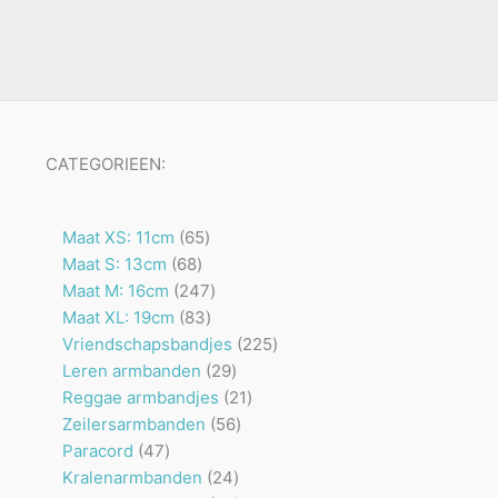
CATEGORIEEN:
65
Maat XS: 11cm
65
68
producten
Maat S: 13cm
68
producten
247
Maat M: 16cm
247
83
producten
Maat XL: 19cm
83
producten
225
Vriendschapsbandjes
225
29
producten
Leren armbanden
29
producten
21
Reggae armbandjes
21
56
producten
Zeilersarmbanden
56
47
producten
Paracord
47
producten
24
Kralenarmbanden
24