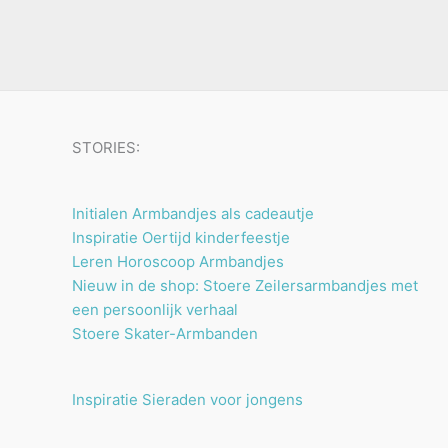
u
n
n
t
c
e
t
n
e
n
STORIES:
Initialen Armbandjes als cadeautje
Inspiratie Oertijd kinderfeestje
Leren Horoscoop Armbandjes
Nieuw in de shop: Stoere Zeilersarmbandjes met
een persoonlijk verhaal
Stoere Skater-Armbanden
Inspiratie Sieraden voor jongens