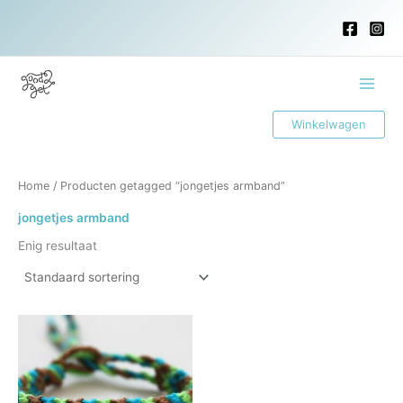
Ga
naar
de
inhoud
Main
Winkelwagen
Menu
Home
/ Producten getagged “jongetjes armband”
jongetjes armband
Enig resultaat