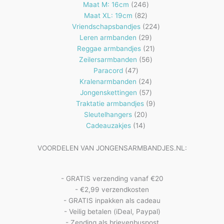
producten
246
Maat M: 16cm
246
82
producten
Maat XL: 19cm
82
producten
224
Vriendschapsbandjes
224
29
producten
Leren armbanden
29
producten
21
Reggae armbandjes
21
56
producten
Zeilersarmbanden
56
47
producten
Paracord
47
producten
24
Kralenarmbanden
24
57
producten
Jongenskettingen
57
producten
9
Traktatie armbandjes
9
20
producten
Sleutelhangers
20
14
producten
Cadeauzakjes
14
producten
VOORDELEN VAN JONGENSARMBANDJES.NL:
- GRATIS verzending vanaf €20
- €2,99 verzendkosten
- GRATIS inpakken als cadeau
- Veilig betalen (iDeal, Paypal)
- Zending als brievenbuspost