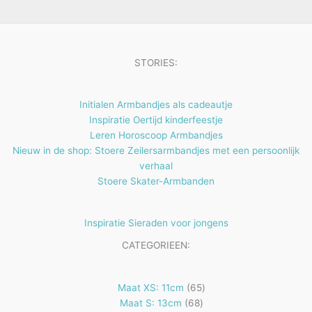
e
t
n
e
n
STORIES:
Initialen Armbandjes als cadeautje
Inspiratie Oertijd kinderfeestje
Leren Horoscoop Armbandjes
Nieuw in de shop: Stoere Zeilersarmbandjes met een persoonlijk
verhaal
Stoere Skater-Armbanden
Inspiratie Sieraden voor jongens
CATEGORIEEN:
65
Maat XS: 11cm
65
68
producten
Maat S: 13cm
68