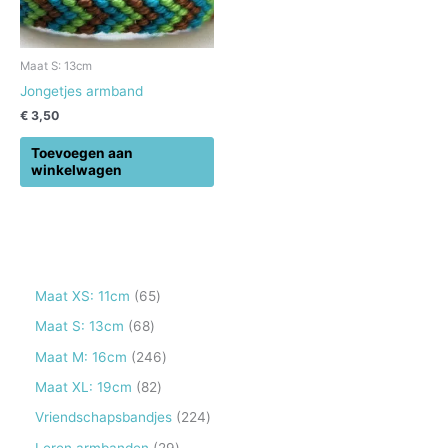
Maat S: 13cm
Jongetjes armband
€
3,50
Toevoegen aan
winkelwagen
6
Maat XS: 11cm
65
5
6
Maat S: 13cm
68
p
8
2
Maat M: 16cm
246
r
p
4
8
Maat XL: 19cm
82
o
r
6
2
2
Vriendschapsbandjes
224
d
o
p
p
2
2
Leren armbanden
29