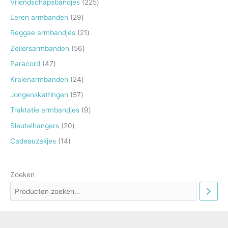
2
Vriendschapsbandjes
225
d
o
p
p
2
2
Leren armbanden
29
u
d
r
r
5
9
2
Reggae armbandjes
21
c
u
o
o
p
p
1
5
Zeilersarmbanden
56
t
c
d
d
r
r
p
6
e
4
Paracord
47
t
u
u
o
o
r
p
n
7
e
2
Kralenarmbanden
24
c
c
d
d
o
r
p
n
4
t
5
Jongenskettingen
57
t
u
u
d
o
r
p
e
7
e
9
Traktatie armbandjes
9
c
c
u
d
o
r
n
p
n
p
t
2
Sleutelhangers
20
t
c
u
d
o
r
r
e
0
e
1
Cadeauzakjes
14
t
c
u
d
o
o
n
p
n
4
e
t
c
u
d
d
r
p
n
e
t
Zoeken
c
u
u
o
r
n
e
t
c
c
d
o
n
e
t
t
u
d
n
e
e
c
u