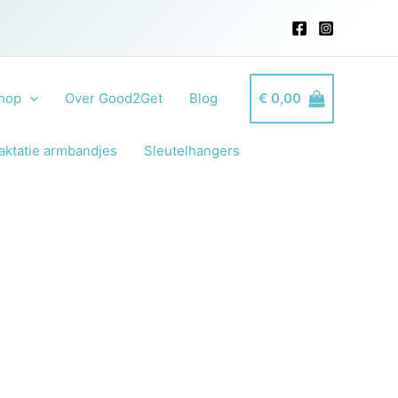
hop
Over Good2Get
Blog
€
0,00
aktatie armbandjes
Sleutelhangers