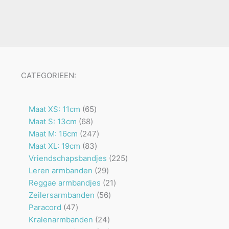
CATEGORIEEN:
65
Maat XS: 11cm
65
68
producten
Maat S: 13cm
68
producten
247
Maat M: 16cm
247
83
producten
Maat XL: 19cm
83
producten
225
Vriendschapsbandjes
225
29
producten
Leren armbanden
29
producten
21
Reggae armbandjes
21
56
producten
Zeilersarmbanden
56
47
producten
Paracord
47
producten
24
Kralenarmbanden
24