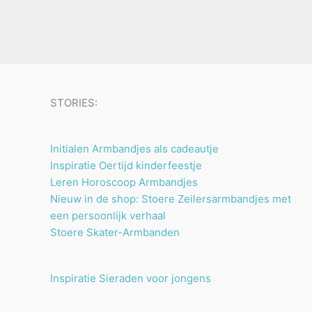
u
n
n
t
c
e
t
n
e
n
STORIES:
Initialen Armbandjes als cadeautje
Inspiratie Oertijd kinderfeestje
Leren Horoscoop Armbandjes
Nieuw in de shop: Stoere Zeilersarmbandjes met
een persoonlijk verhaal
Stoere Skater-Armbanden
Inspiratie Sieraden voor jongens