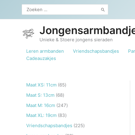
Ga
Zoeken
naar
naar:
de
inhoud
Jongensarmbandje
Unieke & Stoere jongens sieraden
Leren armbanden
Vriendschapsbandjes
Pa
Cadeauzakjes
6
Maat XS: 11cm
65
5
6
Maat S: 13cm
68
p
8
2
Maat M: 16cm
247
r
p
4
8
Maat XL: 19cm
83
o
r
7
3
2
Vriendschapsbandjes
225
d
o
p
p
2