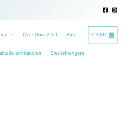
hop
Over Good2Get
Blog
€
0,00
aktatie armbandjes
Sleutelhangers