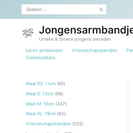
Ga
Zoeken
naar
naar:
de
inhoud
Jongensarmbandje
Unieke & Stoere jongens sieraden
Leren armbanden
Vriendschapsbandjes
Pa
Cadeauzakjes
6
Maat XS: 11cm
65
5
6
Maat S: 13cm
68
p
8
2
Maat M: 16cm
247
r
p
4
8
Maat XL: 19cm
83
o
r
7
3
2
Vriendschapsbandjes
225
d
o
p
p
2