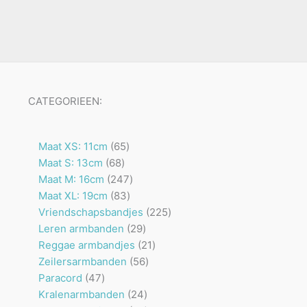
CATEGORIEEN:
65
Maat XS: 11cm
65
68
producten
Maat S: 13cm
68
producten
247
Maat M: 16cm
247
83
producten
Maat XL: 19cm
83
producten
225
Vriendschapsbandjes
225
29
producten
Leren armbanden
29
producten
21
Reggae armbandjes
21
56
producten
Zeilersarmbanden
56
47
producten
Paracord
47
producten
24
Kralenarmbanden
24