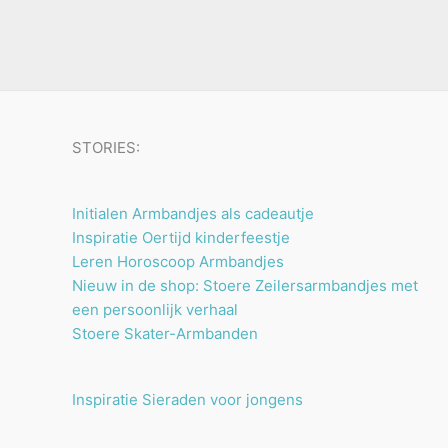
u
n
n
t
c
e
t
n
e
n
STORIES:
Initialen Armbandjes als cadeautje
Inspiratie Oertijd kinderfeestje
Leren Horoscoop Armbandjes
Nieuw in de shop: Stoere Zeilersarmbandjes met
een persoonlijk verhaal
Stoere Skater-Armbanden
Inspiratie Sieraden voor jongens