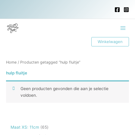
Ga
naar
de
inhoud
Main
Winkelwagen
Menu
Home
/ Producten getagged “hulp fluitje”
hulp fluitje
Geen producten gevonden die aan je selectie
voldoen.
6
Maat XS: 11cm
65