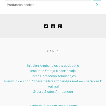
r
n
e
t
c
c
d
o
n
e
t
t
u
d
n
e
e
c
u
n
n
t
c
e
t
n
e
n
STORIES:
Initialen Armbandjes als cadeautje
Inspiratie Oertijd kinderfeestje
Leren Horoscoop Armbandjes
Nieuw in de shop: Stoere Zeilersarmbandjes met een persoonlijk
verhaal
Stoere Skater-Armbanden
Inspiratie Sieraden voor jongens