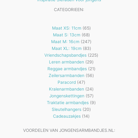
CATEGORIEEN:
65
Maat XS: 11cm
65
68
producten
Maat S: 13cm
68
producten
247
Maat M: 16cm
247
83
producten
Maat XL: 19cm
83
producten
225
Vriendschapsbandjes
225
29
producten
Leren armbanden
29
producten
21
Reggae armbandjes
21
56
producten
Zeilersarmbanden
56
47
producten
Paracord
47
producten
24
Kralenarmbanden
24
57
producten
Jongenskettingen
57
producten
9
Traktatie armbandjes
9
20
producten
Sleutelhangers
20
14
producten
Cadeauzakjes
14
producten
VOORDELEN VAN JONGENSARMBANDJES.NL: