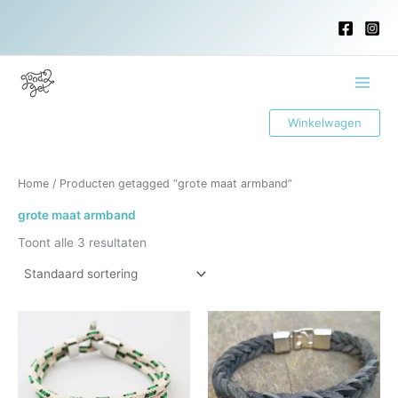
Ga
naar
de
inhoud
Main
Winkelwagen
Menu
Home
/ Producten getagged “grote maat armband”
grote maat armband
Toont alle 3 resultaten