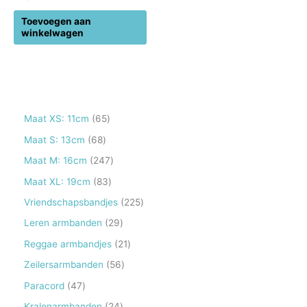
Toevoegen aan
winkelwagen
6
Maat XS: 11cm
65
5
6
Maat S: 13cm
68
p
8
2
Maat M: 16cm
247
r
p
4
8
Maat XL: 19cm
83
o
r
7
3
2
Vriendschapsbandjes
225
d
o
p
p
2
2
Leren armbanden
29
u
d
r
r
5
9
2
Reggae armbandjes
21
c
u
o
o
p
p
1
5
Zeilersarmbanden
56
t
c
d
d
r
r
p
6
e
4
Paracord
47
t
u
u
o
o
r
p
n
7
e
2
Kralenarmbanden
24