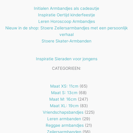
Initialen Armbandjes als cadeautje
Inspiratie Oertijd kinderfeestje
Leren Horoscoop Armbandjes
Nieuw in de shop: Stoere Zeilersarmbandjes met een persoonlijk
verhaal
Stoere Skater-Armbanden
Inspiratie Sieraden voor jongens
CATEGORIEEN:
65
Maat XS: 11cm
65
68
producten
Maat S: 13cm
68
producten
247
Maat M: 16cm
247
83
producten
Maat XL: 19cm
83
producten
225
Vriendschapsbandjes
225
29
producten
Leren armbanden
29
producten
21
Reggae armbandjes
21
56
producten
Zeilersarmbanden
56