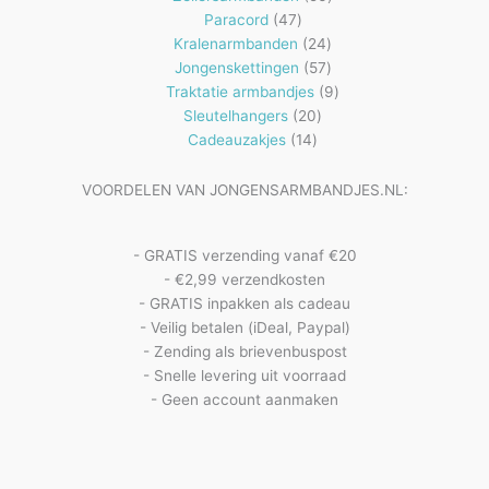
47
producten
Paracord
47
producten
24
Kralenarmbanden
24
57
producten
Jongenskettingen
57
producten
9
Traktatie armbandjes
9
20
producten
Sleutelhangers
20
14
producten
Cadeauzakjes
14
producten
VOORDELEN VAN JONGENSARMBANDJES.NL:
- GRATIS verzending vanaf €20
- €2,99 verzendkosten
- GRATIS inpakken als cadeau
- Veilig betalen (iDeal, Paypal)
- Zending als brievenbuspost
- Snelle levering uit voorraad
- Geen account aanmaken