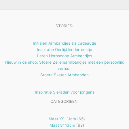
e
t
n
e
n
STORIES:
Initialen Armbandjes als cadeautje
Inspiratie Oertijd kinderfeestje
Leren Horoscoop Armbandjes
Nieuw in de shop: Stoere Zeilersarmbandjes met een persoonlijk
verhaal
Stoere Skater-Armbanden
Inspiratie Sieraden voor jongens
CATEGORIEEN:
65
Maat XS: 11cm
65
68
producten
Maat S: 13cm
68