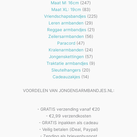
producten
247
Maat M: 16cm
247
83
producten
Maat XL: 19cm
83
producten
225
Vriendschapsbandjes
225
29
producten
Leren armbanden
29
producten
21
Reggae armbandjes
21
56
producten
Zeilersarmbanden
56
47
producten
Paracord
47
producten
24
Kralenarmbanden
24
57
producten
Jongenskettingen
57
producten
9
Traktatie armbandjes
9
20
producten
Sleutelhangers
20
14
producten
Cadeauzakjes
14
producten
VOORDELEN VAN JONGENSARMBANDJES.NL:
- GRATIS verzending vanaf €20
- €2,99 verzendkosten
- GRATIS inpakken als cadeau
- Veilig betalen (iDeal, Paypal)
- Zending als brievenbuspost