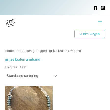
Ga
naar
de
inhoud
Main
Winkelwagen
Menu
Home
/ Producten getagged “grijze kralen armband”
grijze kralen armband
Enig resultaat