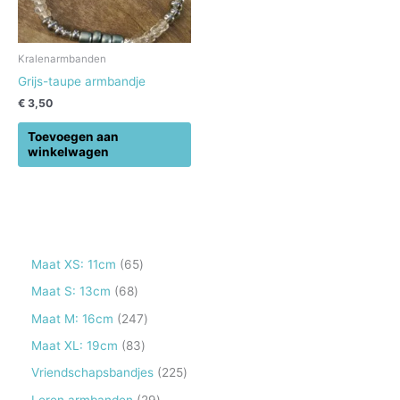
Kralenarmbanden
Grijs-taupe armbandje
€
3,50
Toevoegen aan
winkelwagen
6
Maat XS: 11cm
65
5
6
Maat S: 13cm
68
p
8
2
Maat M: 16cm
247
r
p
4
8
Maat XL: 19cm
83
o
r
7
3
2
Vriendschapsbandjes
225
d
o
p
p
2
2
Leren armbanden
29