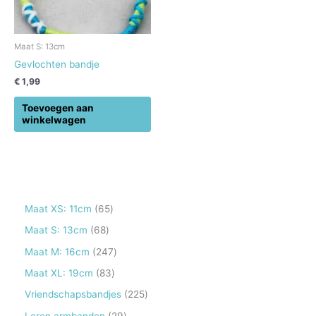
Maat S: 13cm
Gevlochten bandje
€
1,99
Toevoegen aan
winkelwagen
6
Maat XS: 11cm
65
5
6
Maat S: 13cm
68
p
8
2
Maat M: 16cm
247
r
p
4
8
Maat XL: 19cm
83
o
r
7
3
2
Vriendschapsbandjes
225
d
o
p
p
2
2
Leren armbanden
29