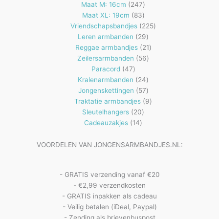
producten
247
Maat M: 16cm
247
83
producten
Maat XL: 19cm
83
producten
225
Vriendschapsbandjes
225
29
producten
Leren armbanden
29
producten
21
Reggae armbandjes
21
56
producten
Zeilersarmbanden
56
47
producten
Paracord
47
producten
24
Kralenarmbanden
24
57
producten
Jongenskettingen
57
producten
9
Traktatie armbandjes
9
20
producten
Sleutelhangers
20
14
producten
Cadeauzakjes
14
producten
VOORDELEN VAN JONGENSARMBANDJES.NL:
- GRATIS verzending vanaf €20
- €2,99 verzendkosten
- GRATIS inpakken als cadeau
- Veilig betalen (iDeal, Paypal)
- Zending als brievenbuspost