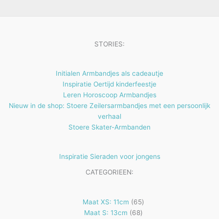
e
t
n
e
n
STORIES:
Initialen Armbandjes als cadeautje
Inspiratie Oertijd kinderfeestje
Leren Horoscoop Armbandjes
Nieuw in de shop: Stoere Zeilersarmbandjes met een persoonlijk
verhaal
Stoere Skater-Armbanden
Inspiratie Sieraden voor jongens
CATEGORIEEN:
65
Maat XS: 11cm
65
68
producten
Maat S: 13cm
68