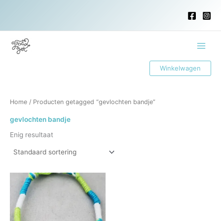
Ga
naar
de
inhoud
Main
Winkelwagen
Menu
Home
/ Producten getagged “gevlochten bandje”
gevlochten bandje
Enig resultaat