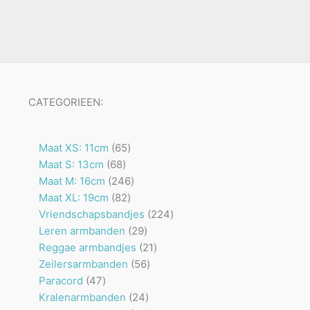
CATEGORIEEN:
65
Maat XS: 11cm
65
68
producten
Maat S: 13cm
68
producten
246
Maat M: 16cm
246
82
producten
Maat XL: 19cm
82
producten
224
Vriendschapsbandjes
224
29
producten
Leren armbanden
29
producten
21
Reggae armbandjes
21
56
producten
Zeilersarmbanden
56
47
producten
Paracord
47
producten
24
Kralenarmbanden
24