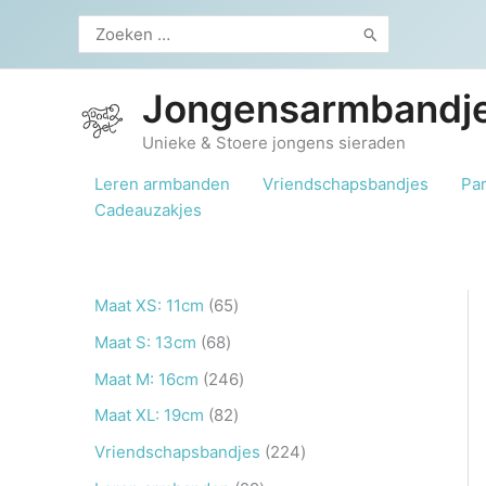
Ga
Zoeken
naar
naar:
de
inhoud
Jongensarmbandje
Unieke & Stoere jongens sieraden
Leren armbanden
Vriendschapsbandjes
Pa
Cadeauzakjes
6
Maat XS: 11cm
65
5
6
Maat S: 13cm
68
p
8
2
Maat M: 16cm
246
r
p
4
8
Maat XL: 19cm
82
o
r
6
2
2
Vriendschapsbandjes
224
d
o
p
p
2