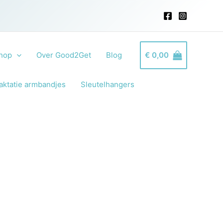
hop
Over Good2Get
Blog
€
0,00
aktatie armbandjes
Sleutelhangers