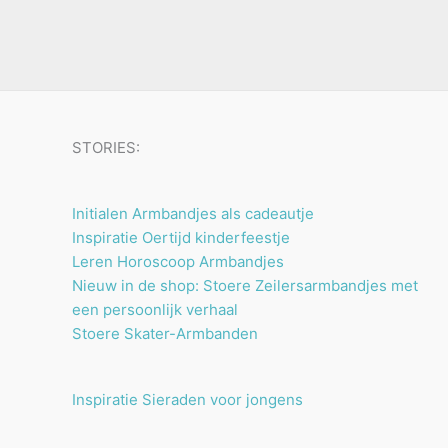
u
n
n
t
c
e
t
n
e
n
STORIES:
Initialen Armbandjes als cadeautje
Inspiratie Oertijd kinderfeestje
Leren Horoscoop Armbandjes
Nieuw in de shop: Stoere Zeilersarmbandjes met
een persoonlijk verhaal
Stoere Skater-Armbanden
Inspiratie Sieraden voor jongens