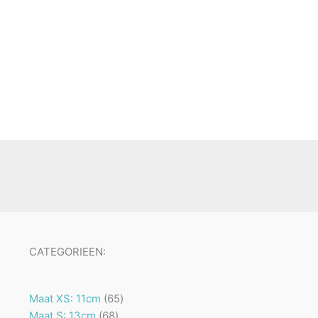
CATEGORIEEN:
65
Maat XS: 11cm
65
68
producten
Maat S: 13cm
68