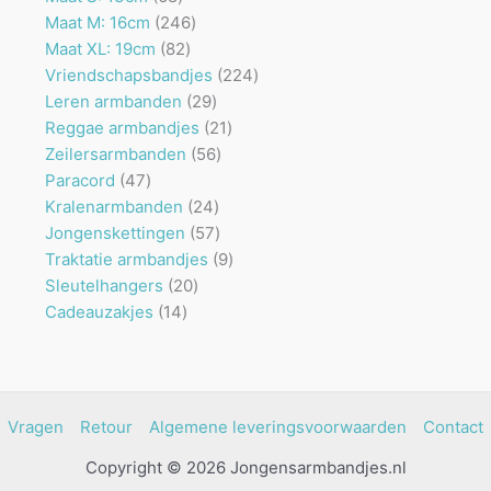
producten
246
Maat M: 16cm
246
82
producten
Maat XL: 19cm
82
producten
224
Vriendschapsbandjes
224
29
producten
Leren armbanden
29
producten
21
Reggae armbandjes
21
56
producten
Zeilersarmbanden
56
47
producten
Paracord
47
producten
24
Kralenarmbanden
24
producten
57
Jongenskettingen
57
producten
9
Traktatie armbandjes
9
20
producten
Sleutelhangers
20
14
producten
Cadeauzakjes
14
producten
Vragen
Retour
Algemene leveringsvoorwaarden
Contact
Copyright © 2026 Jongensarmbandjes.nl