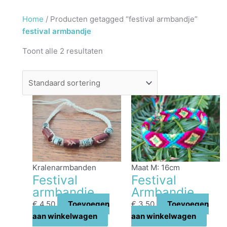
Home
/ Producten getagged “festival armbandje”
festival armbandje
Toont alle 2 resultaten
Kralenarmbanden
Maat M: 16cm
Festival
Festival
armbandje
Armbandje
€
4,50
Toevoegen
€
3,50
Toevoegen
aan winkelwagen
aan winkelwagen