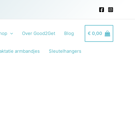
hop
Over Good2Get
Blog
€
0,00
aktatie armbandjes
Sleutelhangers