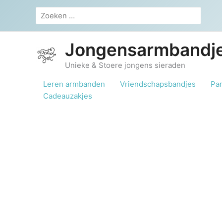
Ga
Zoeken
naar
naar:
de
inhoud
Jongensarmbandje
Unieke & Stoere jongens sieraden
Leren armbanden
Vriendschapsbandjes
Pa
Cadeauzakjes