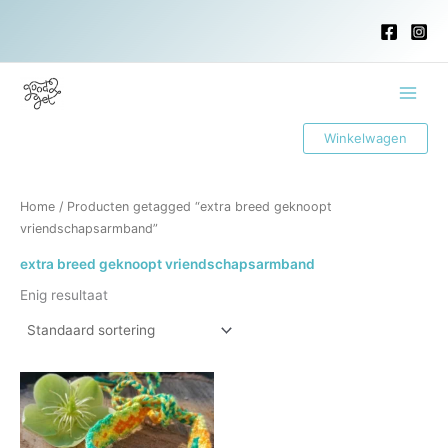
Ga
naar
de
inhoud
Main
Winkelwagen
Menu
Home
/ Producten getagged “extra breed geknoopt
vriendschapsarmband”
extra breed geknoopt vriendschapsarmband
Enig resultaat