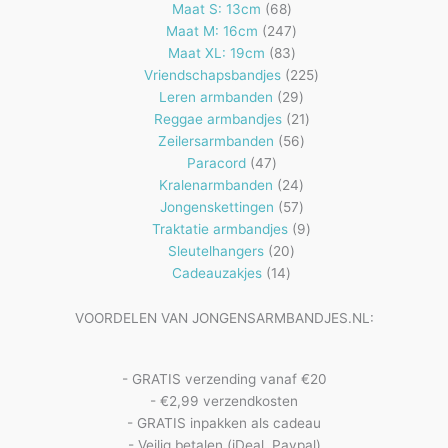
68
producten
Maat S: 13cm
68
producten
247
Maat M: 16cm
247
83
producten
Maat XL: 19cm
83
producten
225
Vriendschapsbandjes
225
29
producten
Leren armbanden
29
producten
21
Reggae armbandjes
21
56
producten
Zeilersarmbanden
56
47
producten
Paracord
47
producten
24
Kralenarmbanden
24
57
producten
Jongenskettingen
57
producten
9
Traktatie armbandjes
9
20
producten
Sleutelhangers
20
14
producten
Cadeauzakjes
14
producten
VOORDELEN VAN JONGENSARMBANDJES.NL:
- GRATIS verzending vanaf €20
- €2,99 verzendkosten
- GRATIS inpakken als cadeau
- Veilig betalen (iDeal, Paypal)