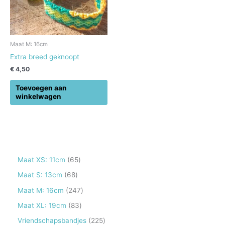
Maat M: 16cm
Extra breed geknoopt
€
4,50
Toevoegen aan
winkelwagen
6
Maat XS: 11cm
65
5
6
Maat S: 13cm
68
p
8
2
Maat M: 16cm
247
r
p
4
8
Maat XL: 19cm
83
o
r
7
3
2
Vriendschapsbandjes
225