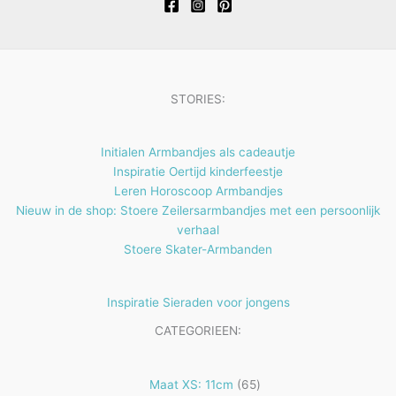
t
c
e
t
n
e
n
STORIES:
Initialen Armbandjes als cadeautje
Inspiratie Oertijd kinderfeestje
Leren Horoscoop Armbandjes
Nieuw in de shop: Stoere Zeilersarmbandjes met een persoonlijk
verhaal
Stoere Skater-Armbanden
Inspiratie Sieraden voor jongens
CATEGORIEEN:
65
Maat XS: 11cm
65