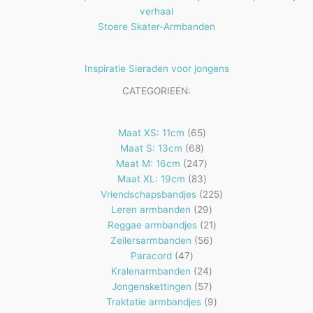
verhaal
Stoere Skater-Armbanden
Inspiratie Sieraden voor jongens
CATEGORIEEN:
65
Maat XS: 11cm
65
68
producten
Maat S: 13cm
68
producten
247
Maat M: 16cm
247
83
producten
Maat XL: 19cm
83
producten
225
Vriendschapsbandjes
225
29
producten
Leren armbanden
29
producten
21
Reggae armbandjes
21
56
producten
Zeilersarmbanden
56
47
producten
Paracord
47
producten
24
Kralenarmbanden
24
57
producten
Jongenskettingen
57
producten
9
Traktatie armbandjes
9