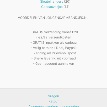
20
producten
Sleutelhangers
20
14
producten
Cadeauzakjes
14
producten
VOORDELEN VAN JONGENSARMBANDJES.NL:
- GRATIS verzending vanaf €20
- €2,99 verzendkosten
- GRATIS inpakken als cadeau
- Veilig betalen (iDeal, Paypal)
- Zending als brievenbuspost
- Snelle levering uit voorraad
- Geen account aanmaken
Vragen
Retour
Algemene leveringsvoorwaarden