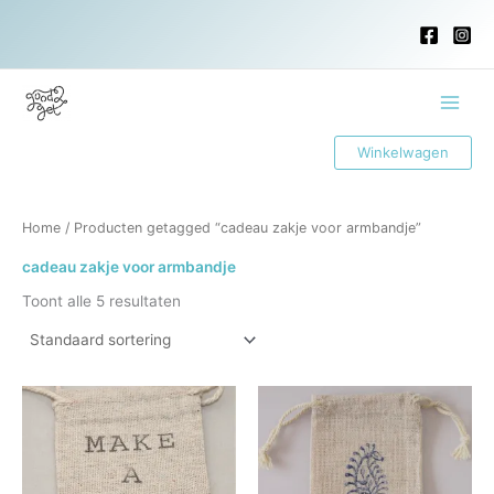
Ga
naar
de
inhoud
Main
Winkelwagen
Menu
Home
/ Producten getagged “cadeau zakje voor armbandje”
cadeau zakje voor armbandje
Toont alle 5 resultaten