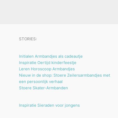
u
n
n
t
c
e
t
n
e
n
STORIES:
Initialen Armbandjes als cadeautje
Inspiratie Oertijd kinderfeestje
Leren Horoscoop Armbandjes
Nieuw in de shop: Stoere Zeilersarmbandjes met
een persoonlijk verhaal
Stoere Skater-Armbanden
Inspiratie Sieraden voor jongens