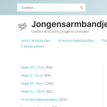
Ga
Zoeken
naar
naar:
de
inhoud
Jongensarmbandje
Unieke & Stoere jongens sieraden
Leren armbanden
Vriendschapsbandjes
Pa
Cadeauzakjes
6
Maat XS: 11cm
65
5
6
Maat S: 13cm
68
p
8
2
Maat M: 16cm
246
r
p
4
8
Maat XL: 19cm
82
o
r
6
2
2
Vriendschapsbandjes
224
d
o
p
p
2