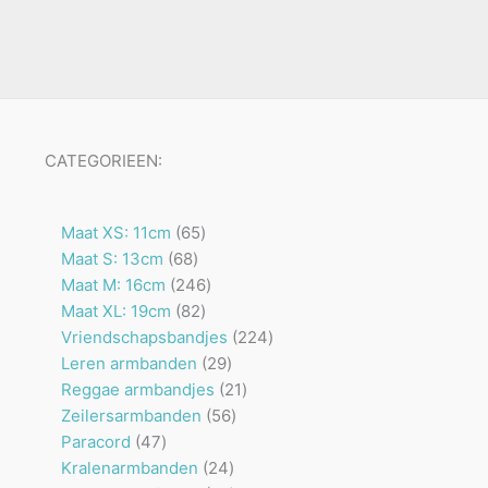
CATEGORIEEN:
65
Maat XS: 11cm
65
68
producten
Maat S: 13cm
68
producten
246
Maat M: 16cm
246
82
producten
Maat XL: 19cm
82
producten
224
Vriendschapsbandjes
224
29
producten
Leren armbanden
29
producten
21
Reggae armbandjes
21
56
producten
Zeilersarmbanden
56
47
producten
Paracord
47
producten
24
Kralenarmbanden
24