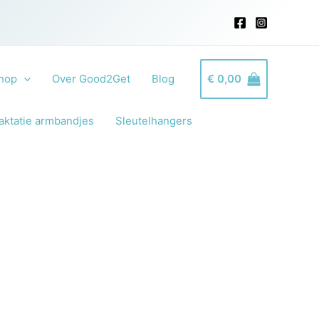
hop
Over Good2Get
Blog
€
0,00
aktatie armbandjes
Sleutelhangers