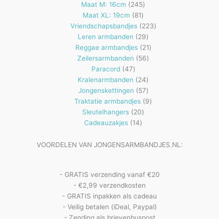
producten
245
Maat M: 16cm
245
81
producten
Maat XL: 19cm
81
producten
223
Vriendschapsbandjes
223
29
producten
Leren armbanden
29
producten
21
Reggae armbandjes
21
56
producten
Zeilersarmbanden
56
47
producten
Paracord
47
producten
24
Kralenarmbanden
24
57
producten
Jongenskettingen
57
producten
9
Traktatie armbandjes
9
20
producten
Sleutelhangers
20
14
producten
Cadeauzakjes
14
producten
VOORDELEN VAN JONGENSARMBANDJES.NL:
- GRATIS verzending vanaf €20
- €2,99 verzendkosten
- GRATIS inpakken als cadeau
- Veilig betalen (iDeal, Paypal)
- Zending als brievenbuspost