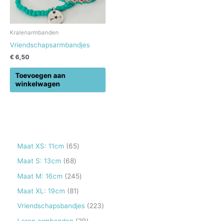
Kralenarmbanden
Vriendschapsarmbandjes
€
6,50
Toevoegen aan
winkelwagen
6
Maat XS: 11cm
65
5
6
Maat S: 13cm
68
p
8
2
Maat M: 16cm
245
r
p
4
8
Maat XL: 19cm
81
o
r
5
1
2
Vriendschapsbandjes
223
d
o
p
p
2
2
Leren armbanden
29