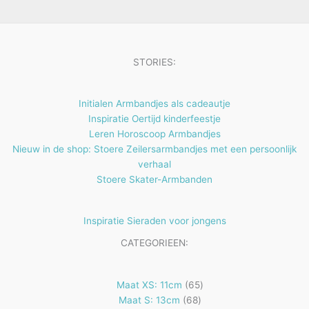
e
t
n
e
n
STORIES:
Initialen Armbandjes als cadeautje
Inspiratie Oertijd kinderfeestje
Leren Horoscoop Armbandjes
Nieuw in de shop: Stoere Zeilersarmbandjes met een persoonlijk
verhaal
Stoere Skater-Armbanden
Inspiratie Sieraden voor jongens
CATEGORIEEN:
65
Maat XS: 11cm
65
68
producten
Maat S: 13cm
68