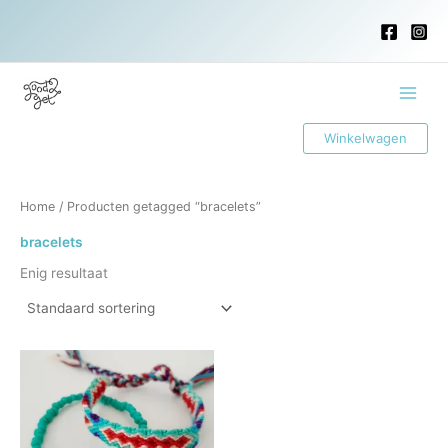
Ga
naar
de
inhoud
Main
Winkelwagen
Menu
Home
/ Producten getagged “bracelets”
bracelets
Enig resultaat