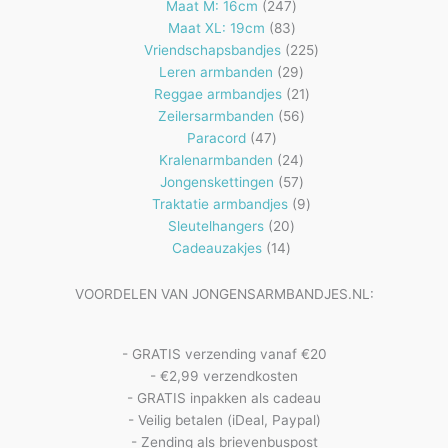
producten
247
Maat M: 16cm
247
83
producten
Maat XL: 19cm
83
producten
225
Vriendschapsbandjes
225
29
producten
Leren armbanden
29
producten
21
Reggae armbandjes
21
56
producten
Zeilersarmbanden
56
47
producten
Paracord
47
producten
24
Kralenarmbanden
24
57
producten
Jongenskettingen
57
producten
9
Traktatie armbandjes
9
20
producten
Sleutelhangers
20
14
producten
Cadeauzakjes
14
producten
VOORDELEN VAN JONGENSARMBANDJES.NL:
- GRATIS verzending vanaf €20
- €2,99 verzendkosten
- GRATIS inpakken als cadeau
- Veilig betalen (iDeal, Paypal)
- Zending als brievenbuspost