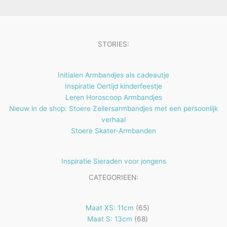
e
t
n
e
n
STORIES:
Initialen Armbandjes als cadeautje
Inspiratie Oertijd kinderfeestje
Leren Horoscoop Armbandjes
Nieuw in de shop: Stoere Zeilersarmbandjes met een persoonlijk
verhaal
Stoere Skater-Armbanden
Inspiratie Sieraden voor jongens
CATEGORIEEN:
65
Maat XS: 11cm
65
68
producten
Maat S: 13cm
68