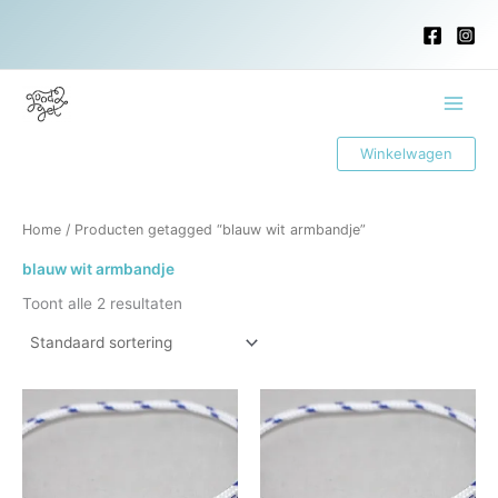
Ga
naar
de
inhoud
Main
Winkelwagen
Menu
Home
/ Producten getagged “blauw wit armbandje”
blauw wit armbandje
Toont alle 2 resultaten