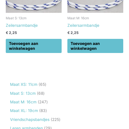
Maat S: 13cm
Maat M: 16cm
Zeilersarmbandje
Zeilersarmbandje
€
2,25
€
2,25
Toevoegen aan
Toevoegen aan
winkelwagen
winkelwagen
6
Maat XS: 11cm
65
5
6
Maat S: 13cm
68
p
8
2
Maat M: 16cm
247
r
p
4
8
Maat XL: 19cm
83
o
r
7
3
2
Vriendschapsbandjes
225
d
o
p
p
2
2
Leren armbanden
29