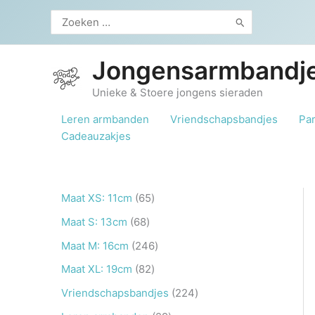
Ga
Zoeken
naar
naar:
de
inhoud
Jongensarmbandje
Unieke & Stoere jongens sieraden
Leren armbanden
Vriendschapsbandjes
Pa
Cadeauzakjes
6
Maat XS: 11cm
65
5
6
Maat S: 13cm
68
p
8
2
Maat M: 16cm
246
r
p
4
8
Maat XL: 19cm
82
o
r
6
2
2
Vriendschapsbandjes
224
d
o
p
p
2