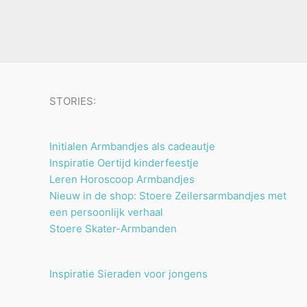
u
n
n
t
c
e
t
n
e
n
STORIES:
Initialen Armbandjes als cadeautje
Inspiratie Oertijd kinderfeestje
Leren Horoscoop Armbandjes
Nieuw in de shop: Stoere Zeilersarmbandjes met
een persoonlijk verhaal
Stoere Skater-Armbanden
Inspiratie Sieraden voor jongens