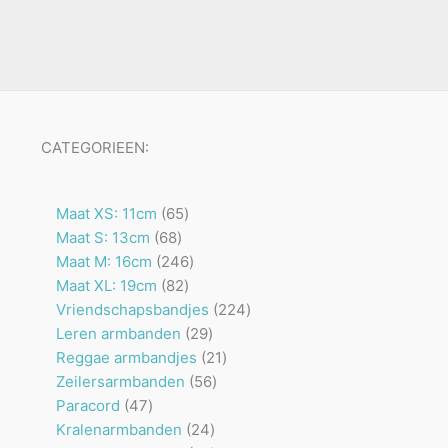
CATEGORIEEN:
65
Maat XS: 11cm
65
68
producten
Maat S: 13cm
68
producten
246
Maat M: 16cm
246
82
producten
Maat XL: 19cm
82
producten
224
Vriendschapsbandjes
224
29
producten
Leren armbanden
29
producten
21
Reggae armbandjes
21
56
producten
Zeilersarmbanden
56
47
producten
Paracord
47
producten
24
Kralenarmbanden
24