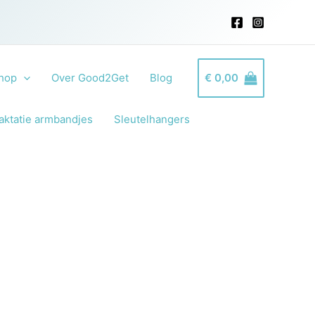
hop
Over Good2Get
Blog
€
0,00
aktatie armbandjes
Sleutelhangers