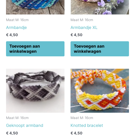
Maat M: 16cm
Maat M: 16cm
Armbandje
Armbandje XL
€
4,50
€
4,50
Toevoegen aan
Toevoegen aan
winkelwagen
winkelwagen
Maat M: 16cm
Maat M: 16cm
Geknoopt armband
Knotted bracelet
€
4,50
€
4,50