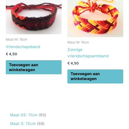
Maat M: 16cm
Maat M: 16cm
Vriendschapsband
Zonnige
€
4,50
vriendschapsarmband
€
4,50
Toevoegen aan
winkelwagen
Toevoegen aan
winkelwagen
6
Maat XS: 11cm
65
5
6
Maat S: 13cm
68