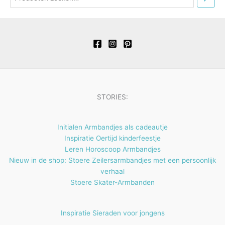
d
o
n
e
t
t
u
d
n
e
e
c
u
n
n
t
c
e
t
n
e
n
STORIES:
Initialen Armbandjes als cadeautje
Inspiratie Oertijd kinderfeestje
Leren Horoscoop Armbandjes
Nieuw in de shop: Stoere Zeilersarmbandjes met een persoonlijk
verhaal
Stoere Skater-Armbanden
Inspiratie Sieraden voor jongens