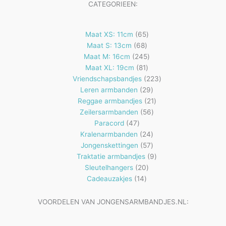
CATEGORIEEN:
65
Maat XS: 11cm
65
68
producten
Maat S: 13cm
68
producten
245
Maat M: 16cm
245
81
producten
Maat XL: 19cm
81
producten
223
Vriendschapsbandjes
223
29
producten
Leren armbanden
29
producten
21
Reggae armbandjes
21
56
producten
Zeilersarmbanden
56
47
producten
Paracord
47
producten
24
Kralenarmbanden
24
57
producten
Jongenskettingen
57
producten
9
Traktatie armbandjes
9
20
producten
Sleutelhangers
20
14
producten
Cadeauzakjes
14
producten
VOORDELEN VAN JONGENSARMBANDJES.NL: