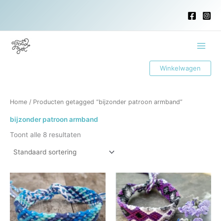
Ga
naar
de
inhoud
Main
Winkelwagen
Menu
Home
/ Producten getagged “bijzonder patroon armband”
bijzonder patroon armband
Toont alle 8 resultaten