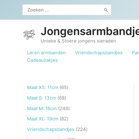
Ga
Zoeken
naar
naar:
de
inhoud
Jongensarmbandje
Unieke & Stoere jongens sieraden
Leren armbanden
Vriendschapsbandjes
Pa
Cadeauzakjes
6
Maat XS: 11cm
65
5
6
Maat S: 13cm
68
p
8
2
Maat M: 16cm
246
r
p
4
8
Maat XL: 19cm
82
o
r
6
2
2
Vriendschapsbandjes
224
d
o
p
p
2