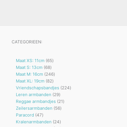
CATEGORIEEN:
65
Maat XS: 11cm
65
68
producten
Maat S: 13cm
68
producten
246
Maat M: 16cm
246
82
producten
Maat XL: 19cm
82
producten
224
Vriendschapsbandjes
224
29
producten
Leren armbanden
29
producten
21
Reggae armbandjes
21
56
producten
Zeilersarmbanden
56
47
producten
Paracord
47
producten
24
Kralenarmbanden
24