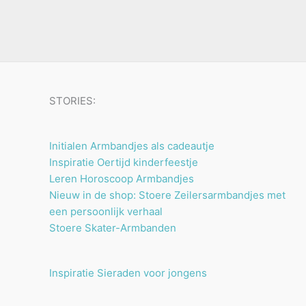
u
n
n
t
c
e
t
n
e
n
STORIES:
Initialen Armbandjes als cadeautje
Inspiratie Oertijd kinderfeestje
Leren Horoscoop Armbandjes
Nieuw in de shop: Stoere Zeilersarmbandjes met
een persoonlijk verhaal
Stoere Skater-Armbanden
Inspiratie Sieraden voor jongens