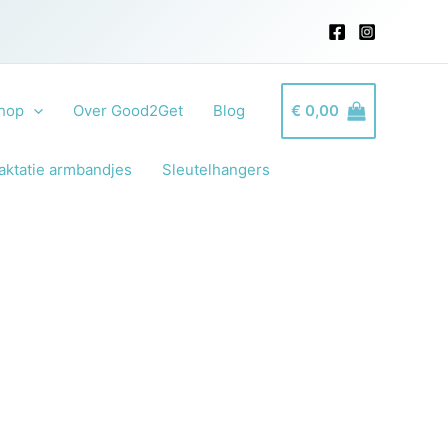
hop
Over Good2Get
Blog
€
0,00
aktatie armbandjes
Sleutelhangers