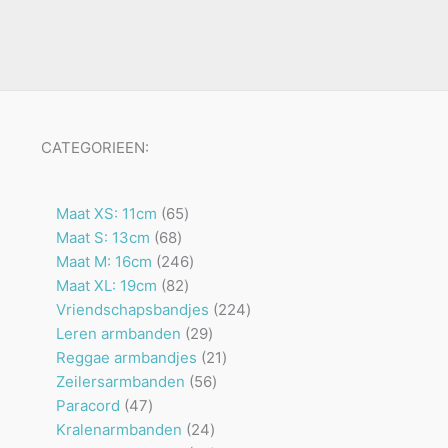
CATEGORIEEN:
65
Maat XS: 11cm
65
68
producten
Maat S: 13cm
68
producten
246
Maat M: 16cm
246
82
producten
Maat XL: 19cm
82
producten
224
Vriendschapsbandjes
224
29
producten
Leren armbanden
29
producten
21
Reggae armbandjes
21
56
producten
Zeilersarmbanden
56
47
producten
Paracord
47
producten
24
Kralenarmbanden
24