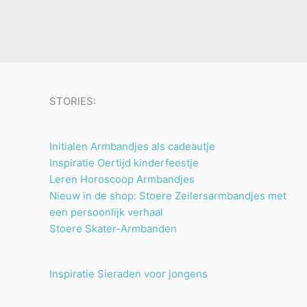
u
n
n
t
c
e
t
n
e
n
STORIES:
Initialen Armbandjes als cadeautje
Inspiratie Oertijd kinderfeestje
Leren Horoscoop Armbandjes
Nieuw in de shop: Stoere Zeilersarmbandjes met
een persoonlijk verhaal
Stoere Skater-Armbanden
Inspiratie Sieraden voor jongens