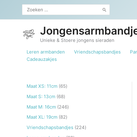
Ga
Zoeken
naar
naar:
de
inhoud
Jongensarmbandje
Unieke & Stoere jongens sieraden
Leren armbanden
Vriendschapsbandjes
Pa
Cadeauzakjes
6
Maat XS: 11cm
65
5
6
Maat S: 13cm
68
p
8
2
Maat M: 16cm
246
r
p
4
8
Maat XL: 19cm
82
o
r
6
2
2
Vriendschapsbandjes
224
d
o
p
p
2