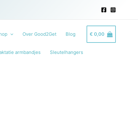
hop
Over Good2Get
Blog
€
0,00
aktatie armbandjes
Sleutelhangers