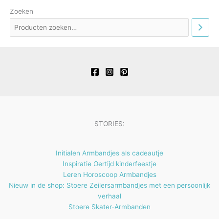
d
d
r
p
n
e
t
Zoeken
c
u
u
o
r
n
e
t
c
c
d
o
n
e
t
t
u
d
n
e
e
c
u
n
n
t
c
e
t
n
e
n
STORIES:
Initialen Armbandjes als cadeautje
Inspiratie Oertijd kinderfeestje
Leren Horoscoop Armbandjes
Nieuw in de shop: Stoere Zeilersarmbandjes met een persoonlijk
verhaal
Stoere Skater-Armbanden