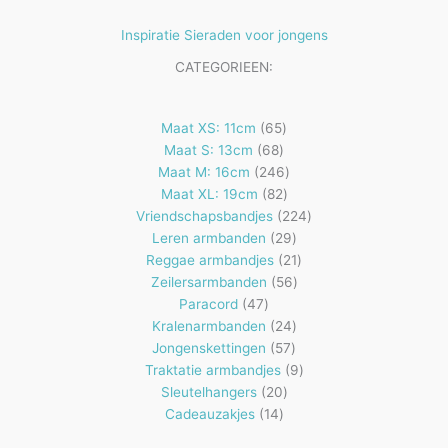
Inspiratie Sieraden voor jongens
CATEGORIEEN:
65
Maat XS: 11cm
65
68
producten
Maat S: 13cm
68
producten
246
Maat M: 16cm
246
82
producten
Maat XL: 19cm
82
producten
224
Vriendschapsbandjes
224
29
producten
Leren armbanden
29
producten
21
Reggae armbandjes
21
56
producten
Zeilersarmbanden
56
47
producten
Paracord
47
producten
24
Kralenarmbanden
24
57
producten
Jongenskettingen
57
producten
9
Traktatie armbandjes
9
20
producten
Sleutelhangers
20
14
producten
Cadeauzakjes
14
producten