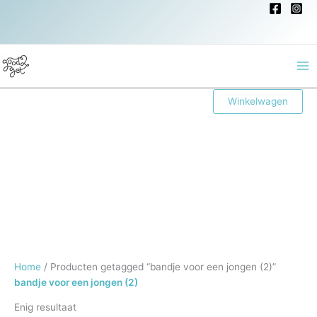
Ga
naar
de
inhoud
Ma
Winkelwagen
Me
Home
/ Producten getagged “bandje voor een jongen (2)”
bandje voor een jongen (2)
Enig resultaat