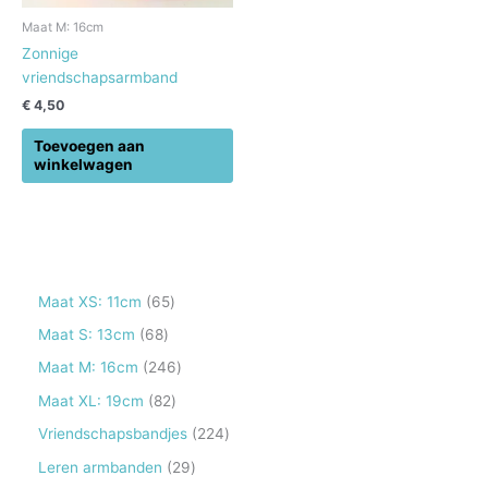
Maat M: 16cm
Zonnige
vriendschapsarmband
€
4,50
Toevoegen aan
winkelwagen
6
Maat XS: 11cm
65
5
6
Maat S: 13cm
68
p
8
2
Maat M: 16cm
246
r
p
4
8
Maat XL: 19cm
82
o
r
6
2
2
Vriendschapsbandjes
224
d
o
p
p
2
2
Leren armbanden
29
u
d
r
r