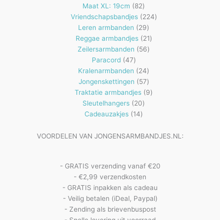
82
producten
Maat XL: 19cm
82
producten
224
Vriendschapsbandjes
224
29
producten
Leren armbanden
29
producten
21
Reggae armbandjes
21
56
producten
Zeilersarmbanden
56
47
producten
Paracord
47
producten
24
Kralenarmbanden
24
57
producten
Jongenskettingen
57
producten
9
Traktatie armbandjes
9
20
producten
Sleutelhangers
20
14
producten
Cadeauzakjes
14
producten
VOORDELEN VAN JONGENSARMBANDJES.NL:
- GRATIS verzending vanaf €20
- €2,99 verzendkosten
- GRATIS inpakken als cadeau
- Veilig betalen (iDeal, Paypal)
- Zending als brievenbuspost
- Snelle levering uit voorraad