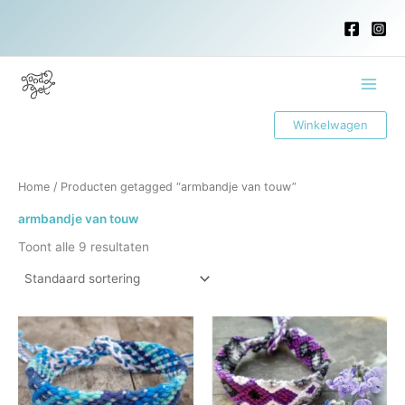
Ga
naar
de
inhoud
Main
Winkelwagen
Menu
Home
/ Producten getagged “armbandje van touw”
armbandje van touw
Toont alle 9 resultaten