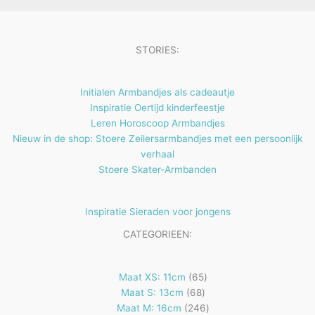
n
e
n
STORIES:
Initialen Armbandjes als cadeautje
Inspiratie Oertijd kinderfeestje
Leren Horoscoop Armbandjes
Nieuw in de shop: Stoere Zeilersarmbandjes met een persoonlijk
verhaal
Stoere Skater-Armbanden
Inspiratie Sieraden voor jongens
CATEGORIEEN:
65
Maat XS: 11cm
65
68
producten
Maat S: 13cm
68
producten
246
Maat M: 16cm
246