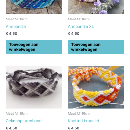
Maat M: 16cm
Maat M: 16cm
Armbandje
Armbandje XL
€
4,50
€
4,50
Toevoegen aan
Toevoegen aan
winkelwagen
winkelwagen
Maat M: 16cm
Maat M: 16cm
Geknoopt armband
Knotted bracelet
€
4,50
€
4,50