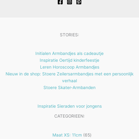
t
c
e
t
n
e
n
STORIES:
Initialen Armbandjes als cadeautje
Inspiratie Oertijd kinderfeestje
Leren Horoscoop Armbandjes
Nieuw in de shop: Stoere Zeilersarmbandjes met een persoonlijk
verhaal
Stoere Skater-Armbanden
Inspiratie Sieraden voor jongens
CATEGORIEEN:
65
Maat XS: 11cm
65