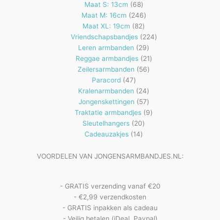
68
producten
Maat S: 13cm
68
producten
246
Maat M: 16cm
246
82
producten
Maat XL: 19cm
82
producten
224
Vriendschapsbandjes
224
29
producten
Leren armbanden
29
producten
21
Reggae armbandjes
21
56
producten
Zeilersarmbanden
56
47
producten
Paracord
47
producten
24
Kralenarmbanden
24
57
producten
Jongenskettingen
57
producten
9
Traktatie armbandjes
9
20
producten
Sleutelhangers
20
14
producten
Cadeauzakjes
14
producten
VOORDELEN VAN JONGENSARMBANDJES.NL:
- GRATIS verzending vanaf €20
- €2,99 verzendkosten
- GRATIS inpakken als cadeau
- Veilig betalen (iDeal, Paypal)