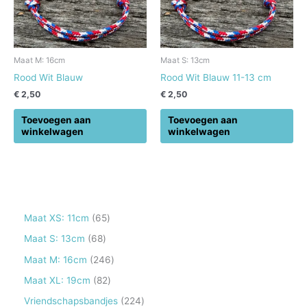
Maat M: 16cm
Maat S: 13cm
Rood Wit Blauw
Rood Wit Blauw 11-13 cm
€
2,50
€
2,50
Toevoegen aan
Toevoegen aan
winkelwagen
winkelwagen
6
Maat XS: 11cm
65
5
6
Maat S: 13cm
68
p
8
2
Maat M: 16cm
246
r
p
4
8
Maat XL: 19cm
82
o
r
6
2
2
Vriendschapsbandjes
224