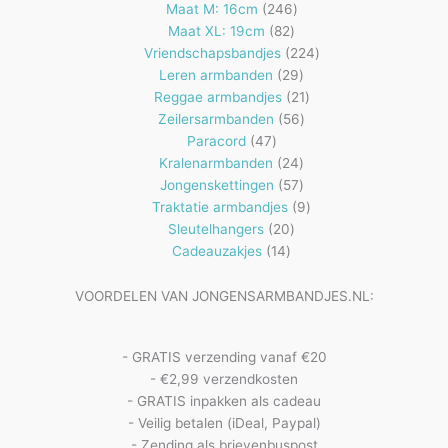
producten
246
Maat M: 16cm
246
82
producten
Maat XL: 19cm
82
producten
224
Vriendschapsbandjes
224
29
producten
Leren armbanden
29
producten
21
Reggae armbandjes
21
56
producten
Zeilersarmbanden
56
47
producten
Paracord
47
producten
24
Kralenarmbanden
24
57
producten
Jongenskettingen
57
producten
9
Traktatie armbandjes
9
20
producten
Sleutelhangers
20
14
producten
Cadeauzakjes
14
producten
VOORDELEN VAN JONGENSARMBANDJES.NL:
- GRATIS verzending vanaf €20
- €2,99 verzendkosten
- GRATIS inpakken als cadeau
- Veilig betalen (iDeal, Paypal)
- Zending als brievenbuspost