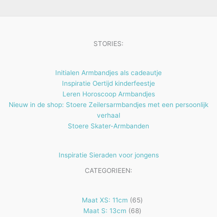
e
t
n
e
n
STORIES:
Initialen Armbandjes als cadeautje
Inspiratie Oertijd kinderfeestje
Leren Horoscoop Armbandjes
Nieuw in de shop: Stoere Zeilersarmbandjes met een persoonlijk
verhaal
Stoere Skater-Armbanden
Inspiratie Sieraden voor jongens
CATEGORIEEN:
65
Maat XS: 11cm
65
68
producten
Maat S: 13cm
68