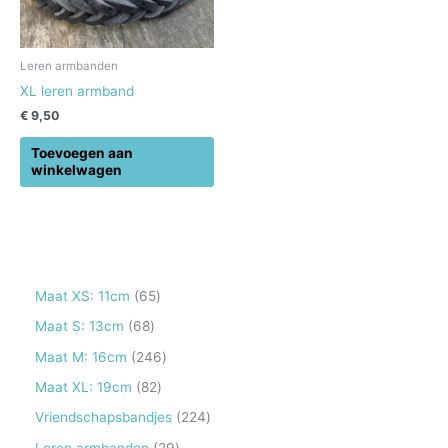
Leren armbanden
XL leren armband
€
9,50
Toevoegen aan
winkelwagen
6
Maat XS: 11cm
65
5
6
Maat S: 13cm
68
p
8
2
Maat M: 16cm
246
r
p
4
8
Maat XL: 19cm
82
o
r
6
2
2
Vriendschapsbandjes
224
d
o
p
p
2
2
Leren armbanden
29