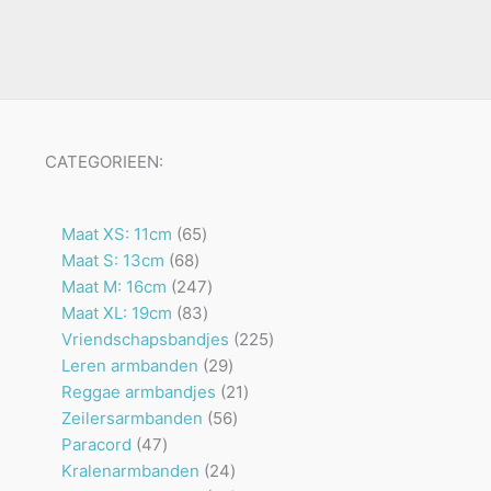
CATEGORIEEN:
65
Maat XS: 11cm
65
68
producten
Maat S: 13cm
68
producten
247
Maat M: 16cm
247
83
producten
Maat XL: 19cm
83
producten
225
Vriendschapsbandjes
225
29
producten
Leren armbanden
29
producten
21
Reggae armbandjes
21
56
producten
Zeilersarmbanden
56
47
producten
Paracord
47
producten
24
Kralenarmbanden
24