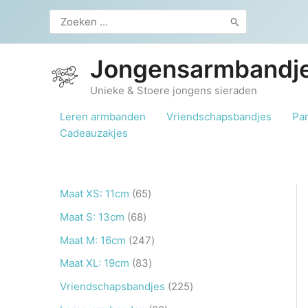
Ga
Zoeken
naar
naar:
de
inhoud
Jongensarmbandje
Unieke & Stoere jongens sieraden
Leren armbanden
Vriendschapsbandjes
Pa
Cadeauzakjes
6
Maat XS: 11cm
65
5
6
Maat S: 13cm
68
p
8
2
Maat M: 16cm
247
r
p
4
8
Maat XL: 19cm
83
o
r
7
3
2
Vriendschapsbandjes
225
d
o
p
p
2