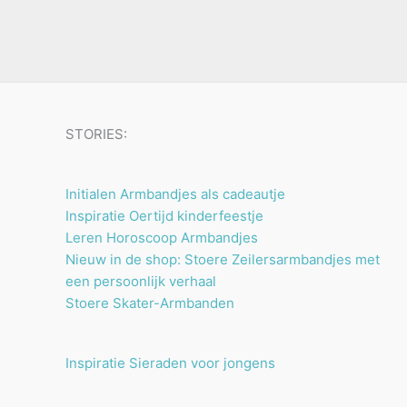
u
n
n
t
c
e
t
n
e
n
STORIES:
Initialen Armbandjes als cadeautje
Inspiratie Oertijd kinderfeestje
Leren Horoscoop Armbandjes
Nieuw in de shop: Stoere Zeilersarmbandjes met
een persoonlijk verhaal
Stoere Skater-Armbanden
Inspiratie Sieraden voor jongens