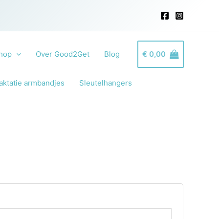
hop
Over Good2Get
Blog
€
0,00
aktatie armbandjes
Sleutelhangers