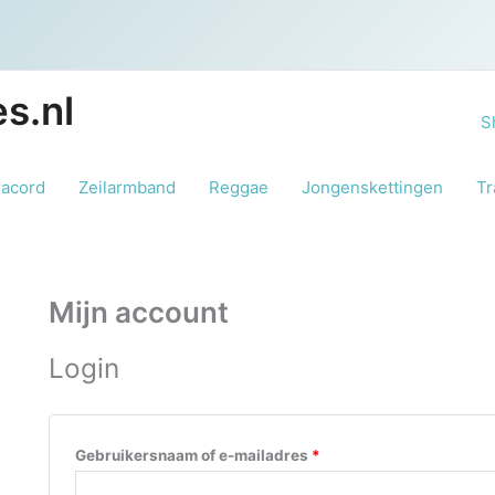
s.nl
S
racord
Zeilarmband
Reggae
Jongenskettingen
Tr
Mijn account
Login
Vereist
Gebruikersnaam of e-mailadres
*